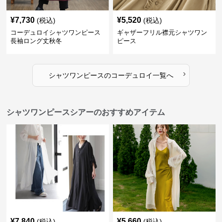
¥
7,730
¥
5,520
(税込)
(税込)
コーデュロイシャツワンピース
ギャザーフリル襟元シャツワン
長袖ロング丈秋冬
ピース
›
シャツワンピース
の
コーデュロイ
一覧へ
シャツワンピースシアーのおすすめアイテム
¥
7,840
¥
5,660
(税込)
(税込)