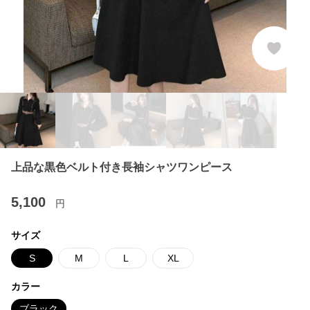
上品な黒色ベルト付き長袖シャツワンピース
5,100
円
サイズ
S
M
L
XL
カラー
ブラック