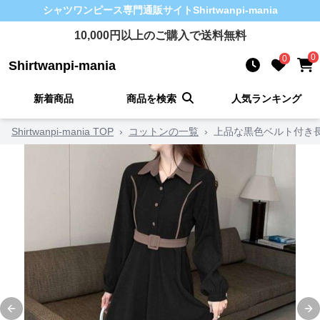
シャツワンピース
専門通販サイト
Shirtwanpi-mania
10,000
円以上のご購入で送料無料
0
0
Shirtwanpi-mania
新着商品
商品を検索
人気ランキング
Shirtwanpi-mania TOP
›
コットンの一覧
›
上品な黒色ベルト付き
Previous slide
Ne