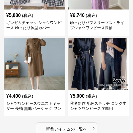
¥
5,880
¥
6,740
(税込)
(税込)
ギンガムチェック シャツワンピ
ゆったりパフスリーブストライ
ース ゆったり体型カバー
プシャツワンピース長袖
¥
4,400
¥
5,000
(税込)
(税込)
シャツワンピースウエストギャ
秋冬新作 配色ステッチ ロング丈
ザー 長袖 無地 ベーシック ワン
シャツワンピース 羽織り
ピース
›
新着アイテムの一覧へ