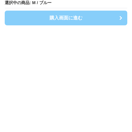
選択中の商品: M / ブルー
選択中の商品: M / ブルー
購入画面に進む
購入画面に進む
Shirtwanpi-mania
について
会社概要
利用規約