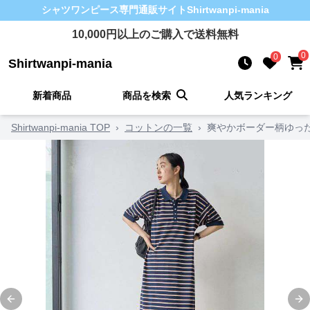
シャツワンピース
専門通販サイト
Shirtwanpi-mania
10,000
円以上のご購入で送料無料
0
0
Shirtwanpi-mania
新着商品
商品を検索
人気ランキング
Shirtwanpi-mania TOP
›
コットンの一覧
›
爽やかボーダー柄ゆっ
Previous slide
Ne