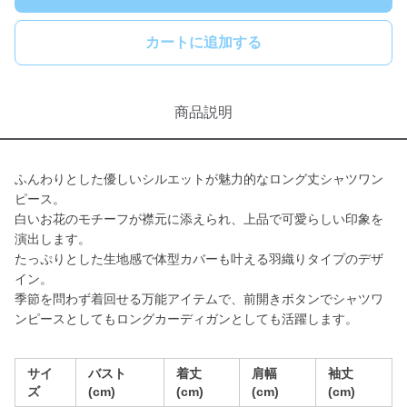
カートに追加する
商品説明
ふんわりとした優しいシルエットが魅力的なロング丈シャツワン
ピース。
白いお花のモチーフが襟元に添えられ、上品で可愛らしい印象を
演出します。
たっぷりとした生地感で体型カバーも叶える羽織りタイプのデザ
イン。
季節を問わず着回せる万能アイテムで、前開きボタンでシャツワ
ンピースとしてもロングカーディガンとしても活躍します。
サイ
バスト
着丈
肩幅
袖丈
ズ
(cm)
(cm)
(cm)
(cm)