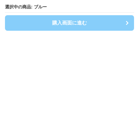
選択中の商品: ブルー
選択中の商品: ブルー
購入画面に進む
購入画面に進む
Shirtwanpi-mania
について
会社概要
利用規約