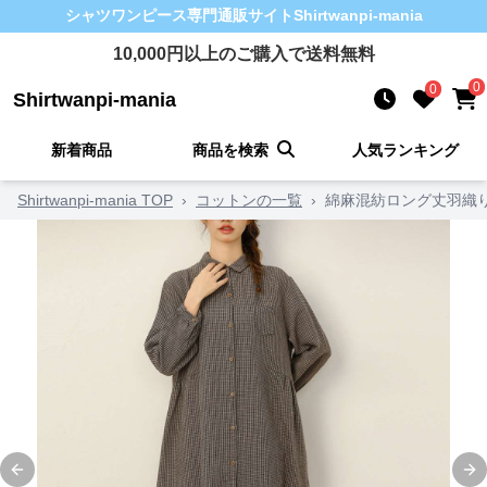
シャツワンピース
専門通販サイト
Shirtwanpi-mania
10,000
円以上のご購入で送料無料
0
0
Shirtwanpi-mania
新着商品
商品を検索
人気ランキング
Shirtwanpi-mania TOP
›
コットンの一覧
›
綿麻混紡ロング丈羽織
Previous slide
Ne