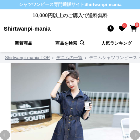
シャツワンピース
専門通販サイト
Shirtwanpi-mania
10,000
円以上のご購入で送料無料
0
0
Shirtwanpi-mania
新着商品
商品を検索
人気ランキング
Shirtwanpi-mania TOP
›
デニムの一覧
›
デニムシャツワンピース 
Previous slide
Ne