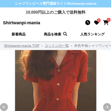
シャツワンピース
専門通販サイト
Shirtwanpi-mania
10,000
円以上のご購入で送料無料
0
0
Shirtwanpi-mania
新着商品
商品を検索
人気ランキング
Shirtwanpi-mania TOP
›
コットンの一覧
›
赤色半袖シャツワンピー
Previous slide
Ne