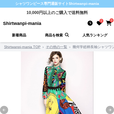
シャツワンピース
専門通販サイト
Shirtwanpi-mania
10,000
円以上のご購入で送料無料
0
0
Shirtwanpi-mania
新着商品
商品を検索
人気ランキング
Shirtwanpi-mania TOP
›
その他の一覧
›
幾何学総柄長袖シャツワ
Previous slide
Ne