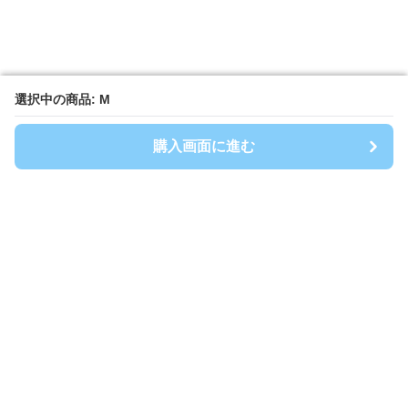
選択中の商品: M
選択中の商品: M
購入画面に進む
購入画面に進む
Shirtwanpi-mania
について