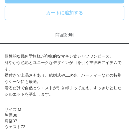
カートに追加する
商品説明
個性的な幾何学模様が印象的なマキシ丈シャツワンピース。
鮮やかな色彩とユニークなデザインが目を引く主役級アイテムで
す。
襟付きで上品さもあり、結婚式や二次会、パーティーなどの特別
なシーンにも最適。
着るだけで自然とウエストが引き締まって見え、すっきりとした
シルエットを演出します。
サイズ M
胸囲88
肩幅37
ウェスト72