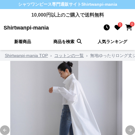
シャツワンピース
専門通販サイト
Shirtwanpi-mania
10,000
円以上のご購入で送料無料
0
0
Shirtwanpi-mania
新着商品
商品を検索
人気ランキング
Shirtwanpi-mania TOP
›
コットンの一覧
›
無地ゆったりロング丈
Previous slide
Ne