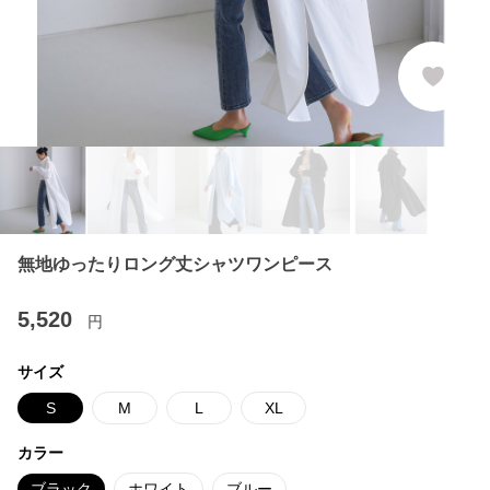
無地ゆったりロング丈シャツワンピース
5,520
円
サイズ
S
M
L
XL
カラー
ブラック
ホワイト
ブルー