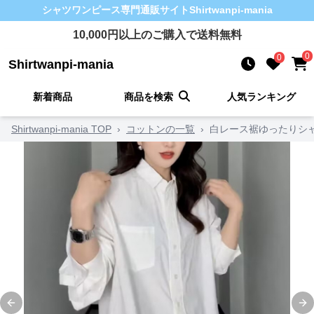
シャツワンピース
専門通販サイト
Shirtwanpi-mania
10,000
円以上のご購入で送料無料
0
0
Shirtwanpi-mania
新着商品
商品を検索
人気ランキング
Shirtwanpi-mania TOP
›
コットンの一覧
›
白レース裾ゆったりシ
Previous slide
Ne