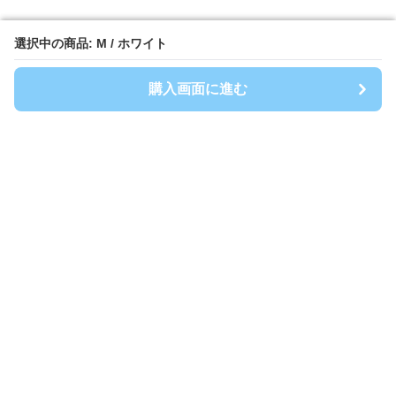
選択中の商品: M / ホワイト
選択中の商品: M / ホワイト
購入画面に進む
購入画面に進む
Shirtwanpi-mania
について
会社概要