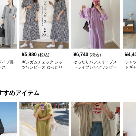
¥
5,880
¥
6,740
¥
4,4
(税込)
(税込)
ライプ長
ギンガムチェック シャ
ゆったりパフスリーブス
シャ
ース
ツワンピース ゆったり
トライプシャツワンピー
トギャ
体型カバー
ス長袖
ーシ
すすめアイテム