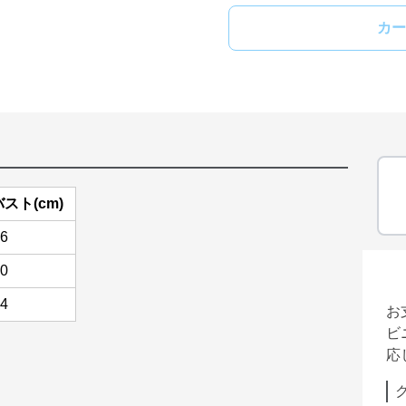
カー
バスト(cm)
6
0
4
お
ビ
応