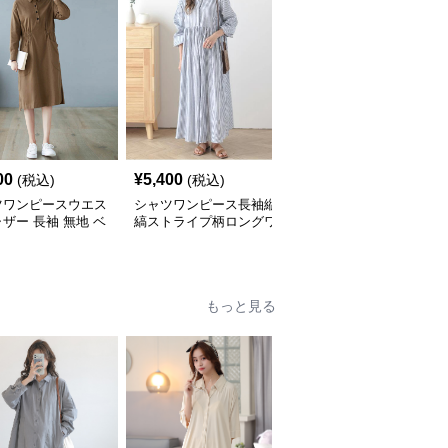
00
¥
5,400
¥
5,600
(税込)
(税込)
(税込)
ツワンピースウエス
シャツワンピース長袖縦
ティアード裾ストライプ
ザー 長袖 無地 ベ
縞ストライプ柄ロングワ
シャツワンピース長袖
ック ワンピース
ンピース
もっと見る