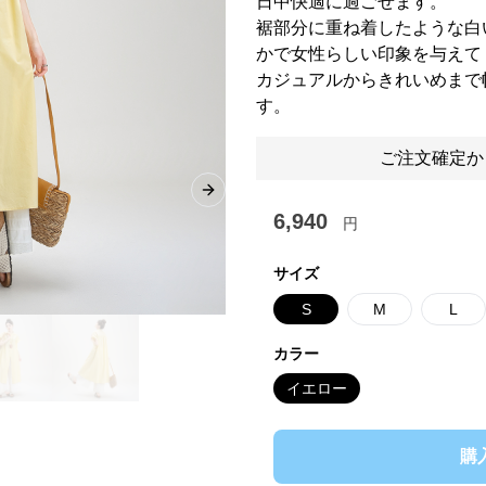
日中快適に過ごせます。
裾部分に重ね着したような白
かで女性らしい印象を与えて
カジュアルからきれいめまで
す。
ご注文確定か
Next slide
6,940
円
サイズ
S
M
L
カラー
イエロー
購