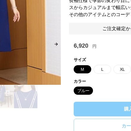
長袖仕様で季節の変わり目に
スからカジュアルまで幅広い
その他のアイテムとのコーデ
ご注文確定か
6,920
円
Next slide
サイズ
M
L
XL
カラー
ブルー
購
カー