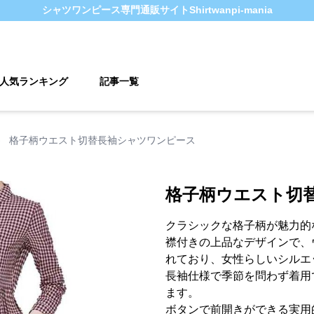
シャツワンピース
専門通販サイト
Shirtwanpi-mania
人気ランキング
記事一覧
›
格子柄ウエスト切替長袖シャツワンピース
格子柄ウエスト切
クラシックな格子柄が魅力的
襟付きの上品なデザインで、
れており、女性らしいシルエ
長袖仕様で季節を問わず着用
ます。
ボタンで前開きができる実用