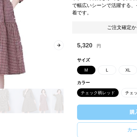
で幅広いシーンで活躍する、
着です。
ご注文確定か
5,320
円
Next slide
サイズ
M
L
XL
カラー
チェック柄レッド
チェ
購
カー