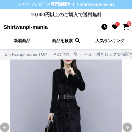
シャツワンピース
専門通販サイト
Shirtwanpi-mania
10,000
円以上のご購入で送料無料
0
0
Shirtwanpi-mania
新着商品
商品を検索
人気ランキング
Shirtwanpi-mania TOP
›
その他の一覧
›
ベルト付きロング丈前開
Previous slide
Ne