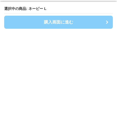
選択中の商品: ネービー L
選択中の商品: ネービー L
購入画面に進む
購入画面に進む
Shirtwanpi-mania
について
会社概要
利用規約