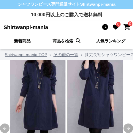
シャツワンピース
専門通販サイト
Shirtwanpi-mania
10,000
円以上のご購入で送料無料
0
0
Shirtwanpi-mania
新着商品
商品を検索
人気ランキング
Shirtwanpi-mania TOP
›
その他の一覧
›
膝丈長袖シャツワンピース
Previous slide
Ne