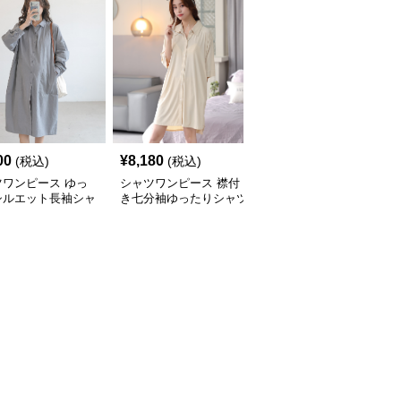
00
¥
8,180
¥
9,860
(税込)
(税込)
(税込)
ツワンピース ゆっ
シャツワンピース 襟付
シャツワンピース 異素
シルエット長袖シャ
き七分袖ゆったりシャツ
材切替ベスト付き縦縞柄
ンピース
ワンピース
シャツワンピース