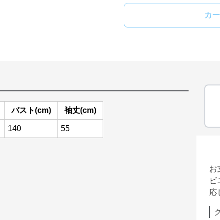
カー
バスト(cm)
袖丈(cm)
140
55
お
ビ
応