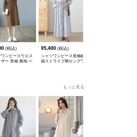
00
¥
5,400
¥
5,600
(税込)
(税込)
(税込)
ツワンピースウエス
シャツワンピース長袖縦
ティアード裾ストライプ
ザー 長袖 無地 ベ
縞ストライプ柄ロングワ
シャツワンピース長袖
ック ワンピース
ンピース
もっと見る