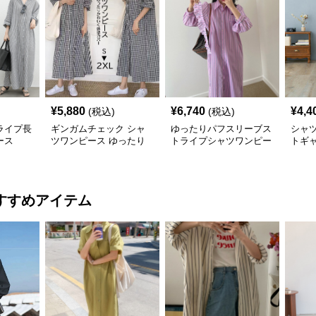
¥
5,880
¥
6,740
¥
4,4
(税込)
(税込)
ライプ長
ギンガムチェック シャ
ゆったりパフスリーブス
シャ
ース
ツワンピース ゆったり
トライプシャツワンピー
トギャ
体型カバー
ス長袖
ーシ
すすめアイテム