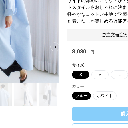
サイドの深めのスリットがア
ドスタイルもおしゃれに決ま
軽やかなコットン生地で季節
た着こなしが楽しめる万能ア
ご注文確定か
Next slide
8,030
円
サイズ
S
M
L
カラー
ブルー
ホワイト
購