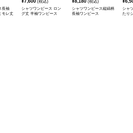
¥
7,600
¥
8,180
¥
6,5
(税込)
(税込)
ス長袖
シャツワンピース ロン
シャツワンピース縦縞柄
シャ
ミモレ丈
グ丈 半袖ワンピース
長袖ワンピース
たり
ツワ