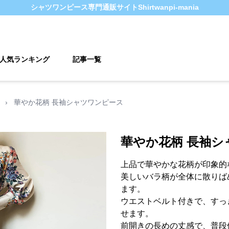
シャツワンピース
専門通販サイト
Shirtwanpi-mania
人気ランキング
記事一覧
›
華やか花柄 長袖シャツワンピース
華やか花柄 長袖シ
上品で華やかな花柄が印象的
美しいバラ柄が全体に散りば
ます。
ウエストベルト付きで、すっ
せます。
前開きの長めの丈感で、普段