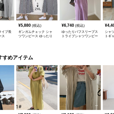
¥
5,880
¥
6,740
¥
4,4
(税込)
(税込)
ライプ長
ギンガムチェック シャ
ゆったりパフスリーブス
シャ
ース
ツワンピース ゆったり
トライプシャツワンピー
トギャ
体型カバー
ス長袖
ーシ
すすめアイテム