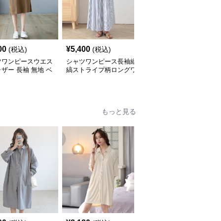
00
¥
5,400
¥
5,600
(税込)
(税込)
(税込)
ツワンピースウエス
シャツワンピース長袖縦
ティアード裾ストライプ
ザー 長袖 無地 ベ
縞ストライプ柄ロングワ
シャツワンピース長袖
ック ワンピース
ンピース
もっと見る