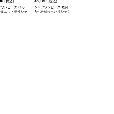
00
¥
8,180
¥
9,860
(税込)
(税込)
(税込)
ツワンピース ゆっ
シャツワンピース 襟付
シャツワンピース 異素
シルエット長袖シャ
き七分袖ゆったりシャツ
材切替ベスト付き縦縞柄
ンピース
ワンピース
シャツワンピース