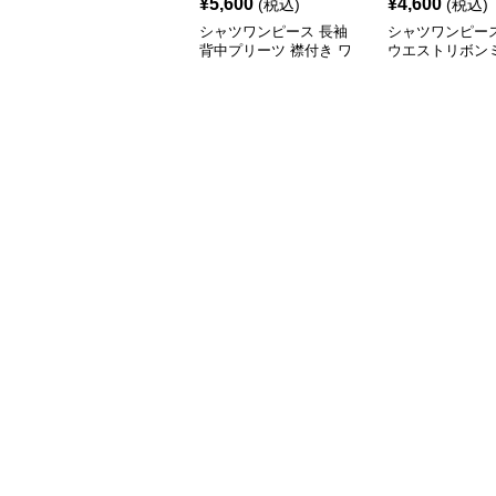
¥
5,600
¥
4,600
(税込)
(税込)
シャツワンピース 長袖
シャツワンピー
背中プリーツ 襟付き ワ
ウエストリボン
ンピース
ワンピース