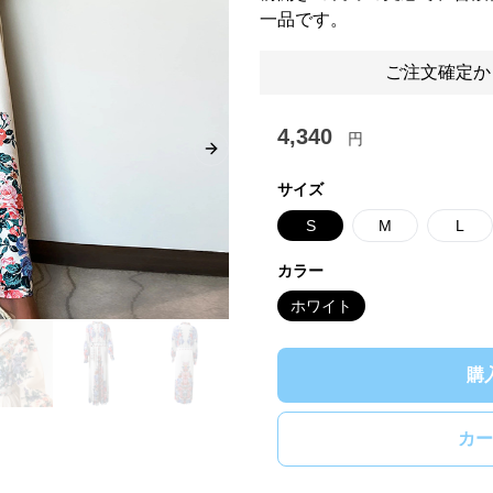
一品です。
ご注文確定か
4,340
円
Next slide
サイズ
S
M
L
カラー
ホワイト
購
カー