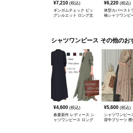
¥
7,210
¥
6,220
(税込)
(税込)
ギンガムチェック ビッ
体型カバースト
グシルエット ロング丈
袖シャツワンピ
シャツワンピース
シャツワンピース
その他
のお
¥
4,600
¥
5,600
(税込)
(税込)
春夏新作 レディース シ
シャツワンピース
ャツワンピース ロング
背中プリーツ 襟
丈 体型カバー
ンピース