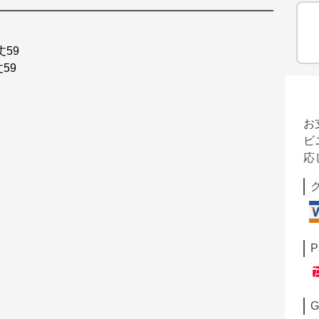
59
59
お
ビ
応
P
G