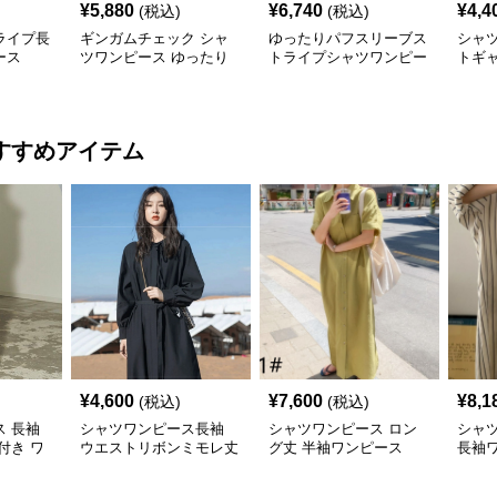
¥
5,880
¥
6,740
¥
4,4
(税込)
(税込)
ライプ長
ギンガムチェック シャ
ゆったりパフスリーブス
シャ
ース
ツワンピース ゆったり
トライプシャツワンピー
トギャ
体型カバー
ス長袖
ーシ
すすめアイテム
¥
4,600
¥
7,600
¥
8,1
(税込)
(税込)
 長袖
シャツワンピース長袖
シャツワンピース ロン
シャ
付き ワ
ウエストリボンミモレ丈
グ丈 半袖ワンピース
長袖
ワンピース