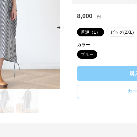
8,000
円
Next slide
普通（L）
ビッグ(2XL)
カラー
ブルー
購
カー