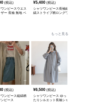
00
¥
5,400
¥
5,600
(税込)
(税込)
(税込)
ツワンピースウエス
シャツワンピース長袖縦
ティアード裾ストライプ
ザー 長袖 無地 ベ
縞ストライプ柄ロングワ
シャツワンピース長袖
ック ワンピース
ンピース
もっと見る
80
¥
6,500
¥
8,180
(税込)
(税込)
(税込)
ツワンピース縦縞柄
シャツワンピース ゆっ
シャツワンピース 襟付
ワンピース
たりシルエット長袖シャ
き七分袖ゆったりシャツ
ツワンピース
ワンピース