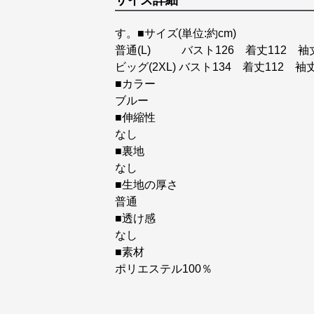
サイズ詳細
す。■サイズ(単位:約cm)
普通(L) バスト126 着丈112 袖丈
ビッグ(2XL) バスト134 着丈112 袖丈
■カラー
ブルー
■伸縮性
なし
■裏地
なし
■生地の厚さ
普通
■透け感
なし
■素材
ポリエステル100％