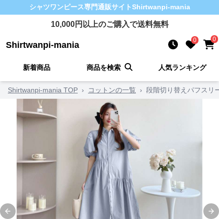
シャツワンピース
専門通販サイト
Shirtwanpi-mania
10,000
円以上のご購入で送料無料
0
0
Shirtwanpi-mania
新着商品
商品を検索
人気ランキング
Shirtwanpi-mania TOP
›
コットンの一覧
›
段階切り替えパフスリ
Previous slide
Ne