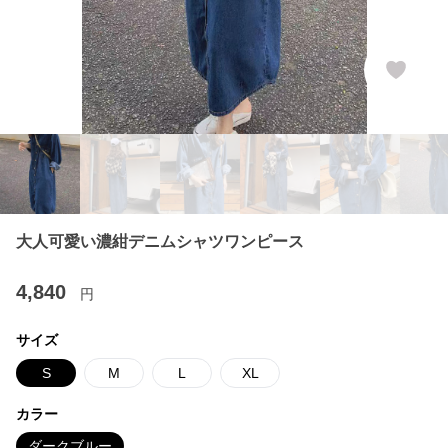
大人可愛い濃紺デニムシャツワンピース
4,840
円
サイズ
S
M
L
XL
カラー
ダークブルー