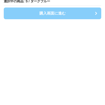
選択中の商品: S / ダークブルー
選択中の商品: S / ダークブルー
購入画面に進む
購入画面に進む
Shirtwanpi-mania
について
会社概要
利用規約