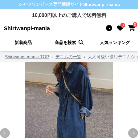
シャツワンピース
専門通販サイト
Shirtwanpi-mania
10,000
円以上のご購入で送料無料
0
0
Shirtwanpi-mania
新着商品
商品を検索
人気ランキング
Shirtwanpi-mania TOP
›
デニムの一覧
›
大人可愛い濃紺デニムシ
Previous slide
Ne