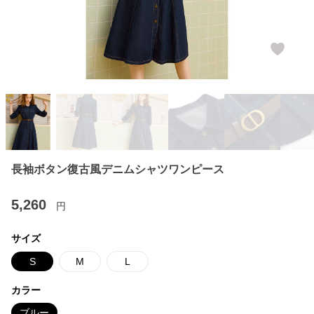
長袖ボタン復古風デニムシャツワンピース
5,260
円
サイズ
S
M
L
カラー
ブルー