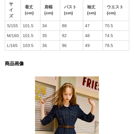
サ
着丈
肩幅
バスト
袖丈
ウエスト
イ
(cm)
(cm)
(cm)
(cm)
(cm)
ズ
S/155
101.5
34
88
47
70.5
M/160
101.5
35
92
48
74.5
L/165
103.5
36
96
49
78.5
商品画像