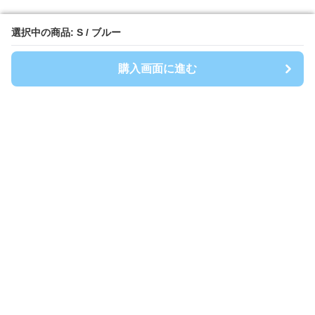
選択中の商品: S / ブルー
選択中の商品: S / ブルー
購入画面に進む
購入画面に進む
Shirtwanpi-mania
について
会社概要