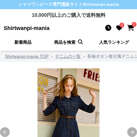
シャツワンピース
専門通販サイト
Shirtwanpi-mania
10,000
円以上のご購入で送料無料
0
0
Shirtwanpi-mania
新着商品
商品を検索
人気ランキング
Shirtwanpi-mania TOP
›
デニムの一覧
›
長袖ボタン復古風デニム
Previous slide
Ne