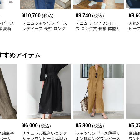
¥
10,760
¥
9,740
¥
8,6
)
(税込)
(税込)
ンピース
デニムシャツワンピース
デニム シャツワンピー
人気
春夏新
レディース 長袖 ロング
ス ロング丈 長袖 体型カ
ピー
丈 ２０２５年春夏新作
バー
作
すすめアイテム
¥
6,000
¥
5,800
¥
5,3
(税込)
(税込)
ス綿麻半
ナチュラル風合いロング
シャツワンピース薄手リ
麻綿
バーサ
シャツワンピース体型カ
ネン風ロングワンピース
ワン