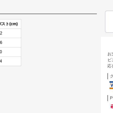
バスト(cm)
2
6
0
お
ビ
4
応
P