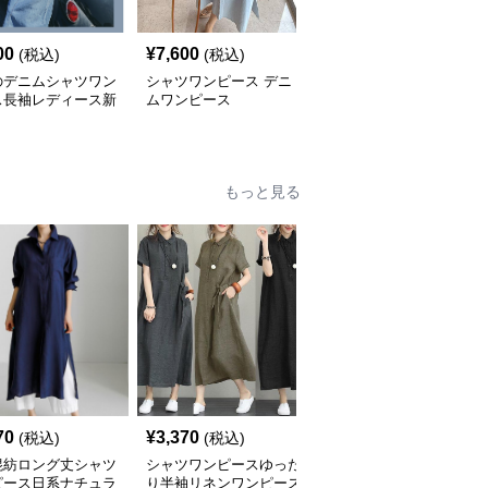
00
¥
7,600
¥
9,400
(税込)
(税込)
(税込)
のデニムシャツワン
シャツワンピース デニ
シャツワンピースデニム
ス長袖レディース新
ムワンピース
大きめポケットワンピー
ス
もっと見る
70
¥
3,370
¥
4,560
(税込)
(税込)
(税込)
混紡ロング丈シャツ
シャツワンピースゆった
シャツワンピース麻綿混
ピース日系ナチュラ
り半袖リネンワンピース
ロング丈ワンピース