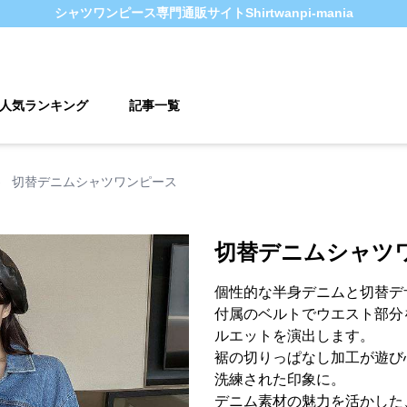
シャツワンピース
専門通販サイト
Shirtwanpi-mania
人気ランキング
記事一覧
›
切替デニムシャツワンピース
切替デニムシャツ
個性的な半身デニムと切替デ
付属のベルトでウエスト部分
ルエットを演出します。
裾の切りっぱなし加工が遊び
洗練された印象に。
デニム素材の魅力を活かした