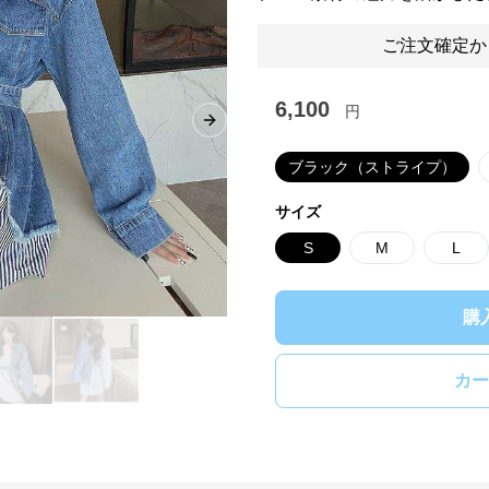
ご注文確定か
6,100
円
Next slide
ブラック（ストライプ）
サイズ
S
M
L
購
カー