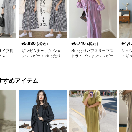
¥
5,880
¥
6,740
¥
4,4
(税込)
(税込)
ライプ長
ギンガムチェック シャ
ゆったりパフスリーブス
シャ
ース
ツワンピース ゆったり
トライプシャツワンピー
トギャ
体型カバー
ス長袖
ーシ
すすめアイテム