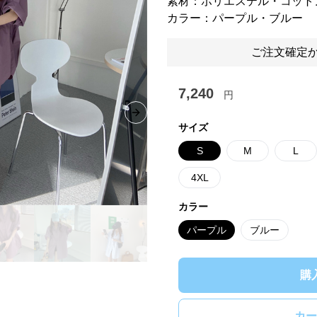
素材：ポリエステル・コット
カラー：パープル・ブルー
ご注文確定か
7,240
円
Next slide
サイズ
S
M
L
4XL
カラー
パープル
ブルー
購
カー