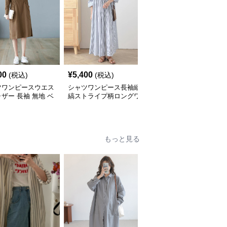
00
¥
5,400
¥
5,600
(税込)
(税込)
(税込)
ツワンピースウエス
シャツワンピース長袖縦
ティアード裾ストライプ
ザー 長袖 無地 ベ
縞ストライプ柄ロングワ
シャツワンピース長袖
ック ワンピース
ンピース
もっと見る