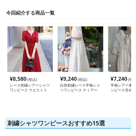
今回紹介する商品一覧
¥
8,580
¥
9,240
¥
7,240
(税込)
(税込)
(税込
レース刺繍シアーシャツ
白色刺繍レース半袖シャ
半袖シアー素材
ワンピース ウエストリ
ツワンピース ティアー
ンピース甘め系
ボン付き
ドデザイン
刺繍シャツワンピースおすすめ15選