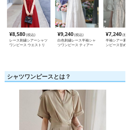
¥
8,580
¥
9,240
¥
7,240
(税込)
(税込)
(税込
レース刺繍シアーシャツ
白色刺繍レース半袖シャ
半袖シアー素材
ワンピース ウエストリ
ツワンピース ティアー
ンピース甘め系
ボン付き
ドデザイン
シャツワンピースとは？