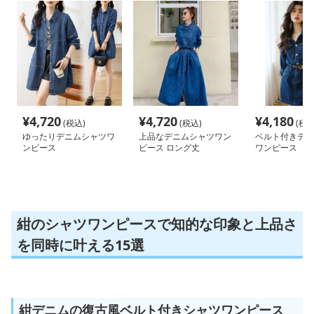
¥
4,720
¥
4,720
¥
4,180
(税込)
(税込)
(税込
ゆったりデニムシャツワ
上品なデニムシャツワン
ベルト付きデニ
ンピース
ピース ロング丈
ワンピース
紺のシャツワンピースで知的な印象と上品さ
を同時に叶える15選
紺デニムの復古風ベルト付きシャツワンピース