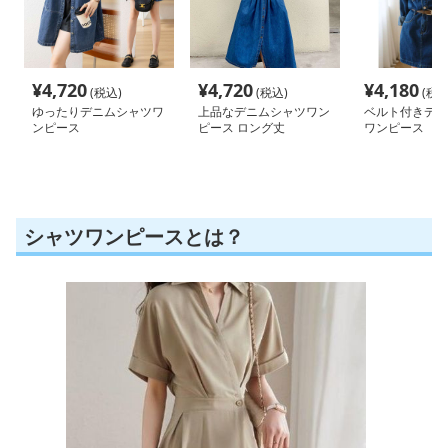
¥
4,720
¥
4,720
¥
4,180
(税込)
(税込)
(税込
ゆったりデニムシャツワ
上品なデニムシャツワン
ベルト付きデニ
ンピース
ピース ロング丈
ワンピース
シャツワンピースとは？