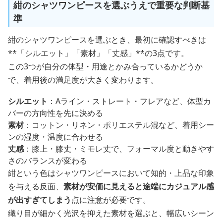
紺のシャツワンピースを選ぶうえで重要な判断基
準
紺のシャツワンピースを選ぶとき、最初に確認すべきは
**「シルエット」「素材」「丈感」**の3点です。
この3つが自分の体型・用途とかみ合っているかどうか
で、着用後の満足度が大きく変わります。
シルエット
：Aライン・ストレート・フレアなど、体型カ
バーの方向性を先に決める
素材
：コットン・リネン・ポリエステル混など、着用シー
ンの湿度・温度に合わせる
丈感
：膝上・膝丈・ミモレ丈で、フォーマル度と動きやす
さのバランスが変わる
紺という色はシャツワンピースにおいて知的・上品な印象
を与える反面、
素材が安価に見えると途端にカジュアル感
が出すぎてしまう
点に注意が必要です。
織り目が細かく光沢を抑えた素材を選ぶと、幅広いシーン