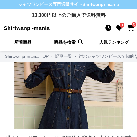
シャツワンピース
専門通販サイト
Shirtwanpi-mania
10,000
円以上のご購入で送料無料
0
0
Shirtwanpi-mania
新着商品
商品を検索
人気ランキング
Shirtwanpi-mania TOP
›
記事一覧
›
紺のシャツワンピースで知的な