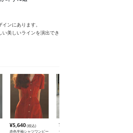
ザインにあります。
しい美しいラインを演出でき
¥
5,640
¥
8,220
¥
3,890
(税込)
(税込)
(税込
赤色半袖シャツワンピー
ウエストベルト付きロン
小鹿柄長袖シャ