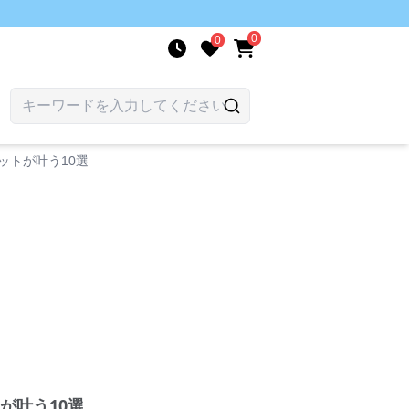
0
0
ットが叶う10選
が叶う10選