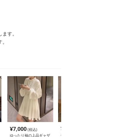
します。
す。
¥
7,000
¥
18,260
¥
4,020
(税込)
(税込)
(税込
ゆったり袖の上品ギャザ
袖ぷっくりウエストギャ
ティアード段々