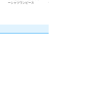
ーシャツワンピース
ザー長袖シャツワンピー
ト長袖シャツワ
ス