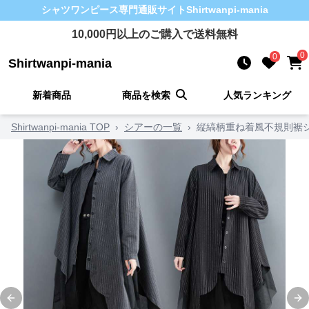
シャツワンピース
専門通販サイト
Shirtwanpi-mania
10,000
円以上のご購入で送料無料
0
0
Shirtwanpi-mania
新着商品
商品を検索
人気ランキング
Shirtwanpi-mania TOP
›
シアーの一覧
›
縦縞柄重ね着風不規則裾
Previous slide
Ne