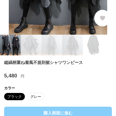
縦縞柄重ね着風不規則裾シャツワンピース
5,480
円
カラー
ブラック
グレー
購入画面に進む