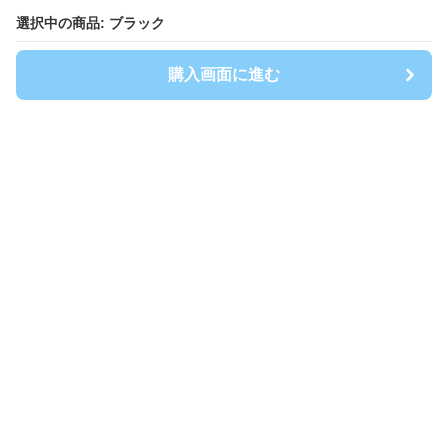
選択中の商品: ブラック
選択中の商品: ブラック
購入画面に進む
購入画面に進む
Shirtwanpi-mania
について
会社概要
利用規約