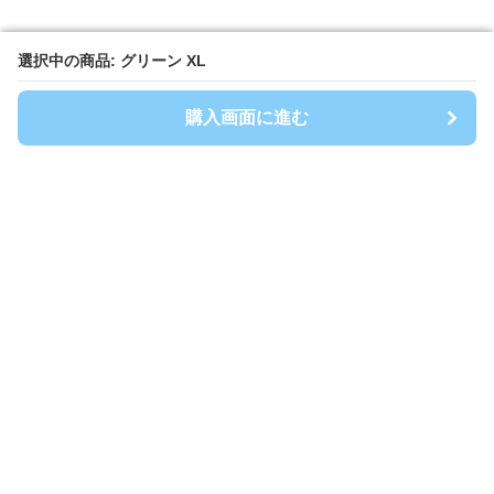
選択中の商品: グリーン XL
選択中の商品: グリーン XL
購入画面に進む
購入画面に進む
Shirtwanpi-mania
について
会社概要