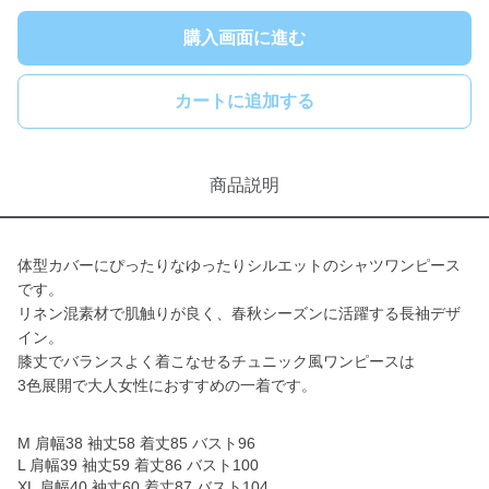
購入画面に進む
カートに追加する
商品説明
体型カバーにぴったりなゆったりシルエットのシャツワンピース
です。
リネン混素材で肌触りが良く、春秋シーズンに活躍する長袖デザ
イン。
膝丈でバランスよく着こなせるチュニック風ワンピースは
3色展開で大人女性におすすめの一着です。
M 肩幅38 袖丈58 着丈85 バスト96
L 肩幅39 袖丈59 着丈86 バスト100
XL 肩幅40 袖丈60 着丈87 バスト104