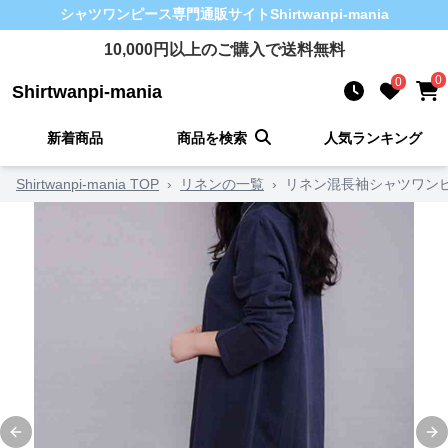
シャツワンピース
専門通販サイト
Shirtwanpi-mania
10,000
円以上のご購入で送料無料
0
0
Shirtwanpi-mania
新着商品
商品を検索
人気ランキング
Shirtwanpi-mania TOP
›
リネンの一覧
›
リネン混長袖シャツワン
Previous slide
Ne