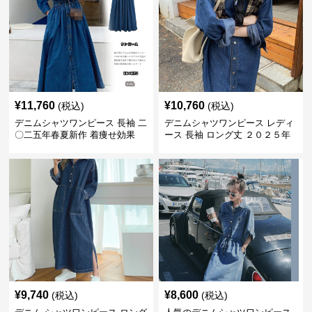
¥
11,760
¥
10,760
(税込)
(税込)
デニムシャツワンピース 長袖 二
デニムシャツワンピース レディ
〇二五年春夏新作 着痩せ効果
ース 長袖 ロング丈 ２０２５年
春夏新作
¥
9,740
¥
8,600
(税込)
(税込)