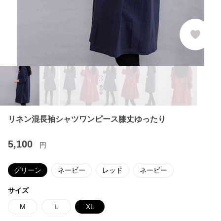
リネン混長袖シャツワンピース膝丈ゆったり
5,100
円
グリーン
ネービー
レッド
ネービー
サイズ
M
L
XL