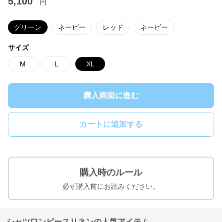
5,100
円
グリーン
ネービー
レッド
ネービー
サイズ
M
L
XL
購入画面に進む
カートに追加する
購入時のルール
必ず購入前にお読みください。
シャツワンピースリネンの人気アイテム