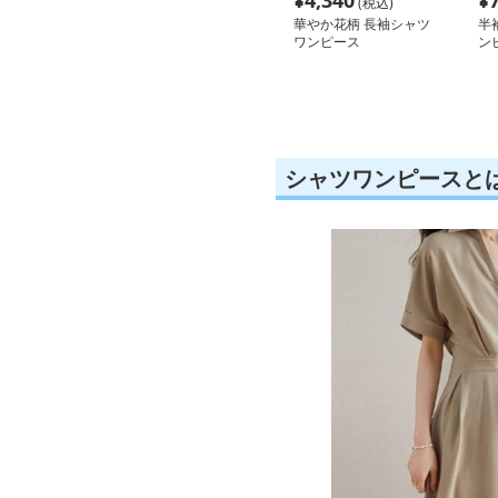
¥
4,340
¥
(税込)
華やか花柄 長袖シャツ
半
ワンピース
ン
シャツワンピースと