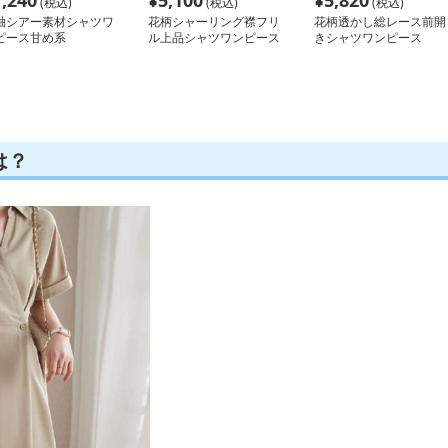
7,240
¥
5,100
¥
5,820
(税込)
(税込)
(税込)
袖シアー素材シャツワ
花柄シャーリング襟フリ
花柄透かし総レース前開
ピース甘め系
ル上品シャツワンピース
きシャツワンピース
は？