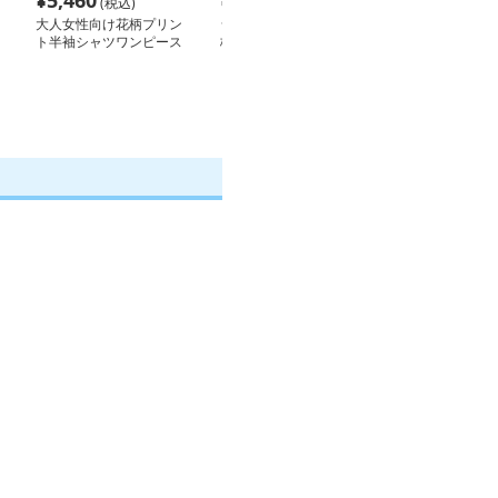
¥
5,460
¥
11,560
¥
22,920
(税込)
(税込)
(税
大人女性向け花柄プリン
シャツワンピース 小花
シャツワンピー
ト半袖シャツワンピース
柄長袖シャツワンピース
他 花柄パフス
ャツワンピース