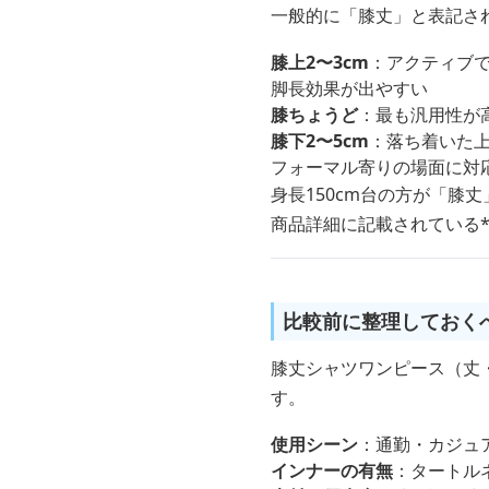
一般的に「膝丈」と表記さ
膝上2〜3cm
：アクティブ
脚長効果が出やすい
膝ちょうど
：最も汎用性が
膝下2〜5cm
：落ち着いた
フォーマル寄りの場面に対
身長150cm台の方が「膝
商品詳細に記載されている*
比較前に整理しておく
膝丈シャツワンピース（丈
す。
使用シーン
：通勤・カジュ
インナーの有無
：タートル