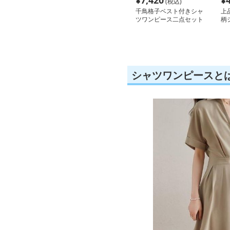
¥
7,420
¥
(税込)
千鳥格子ベスト付きシャ
上
ツワンピース二点セット
柄
シャツワンピースと