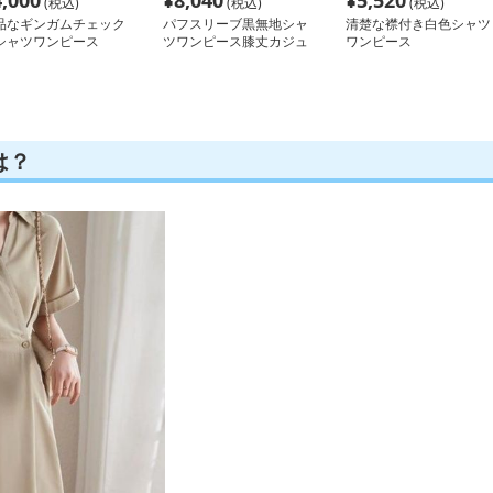
4,000
¥
8,040
¥
5,520
(税込)
(税込)
(税込)
品なギンガムチェック
パフスリーブ黒無地シャ
清楚な襟付き白色シャツ
シャツワンピース
ツワンピース膝丈カジュ
ワンピース
アル
は？