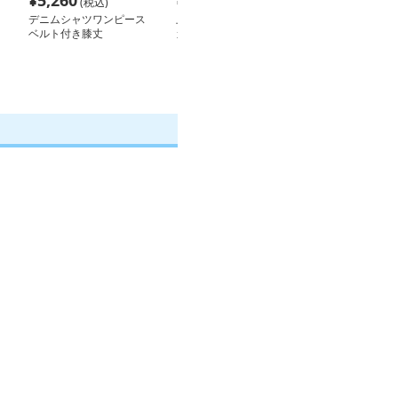
¥
5,260
¥
5,820
¥
5,520
(税込)
(税込)
(税込
デニムシャツワンピース
上品フォルム スタンド
ストライプ柄ゆ
ベルト付き膝丈
カラー シャツワンピー
ャツワンピース
ス