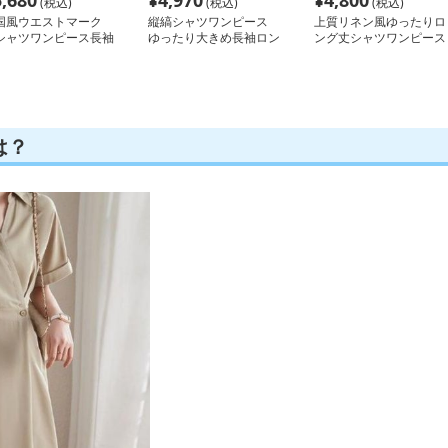
5,680
¥
4,970
¥
4,800
(税込)
(税込)
(税込)
国風ウエストマーク
縦縞シャツワンピース
上質リネン風ゆったりロ
シャツワンピース長袖
ゆったり大きめ長袖ロン
ング丈シャツワンピース
グ丈
は？