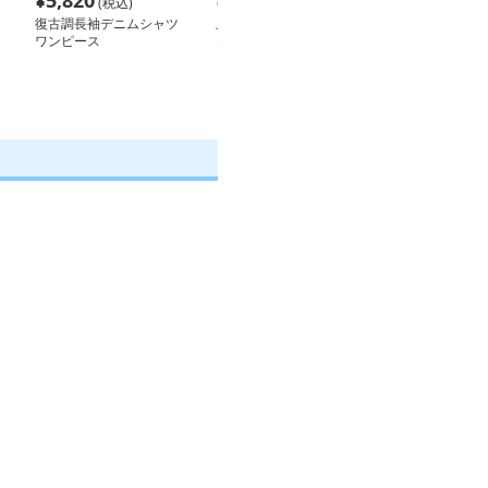
¥
5,820
¥
6,360
¥
5,320
(税込)
(税込)
(税込
復古調長袖デニムシャツ
上品な長め丈 ベルト付
襟付き長袖デニ
ワンピース
きデニムシャツワンピー
ワンピース
ス