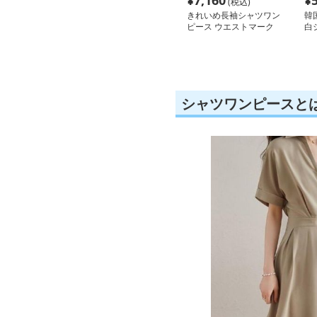
¥
7,160
¥
(税込)
きれいめ長袖シャツワン
韓
ピース ウエストマーク
白
付き
シャツワンピースと