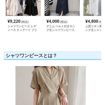
¥
9,220
¥
4,000
¥
4,800
(税込)
(税込)
(税込
シャツワンピース レデ
デニム ベルト付きロン
上質リネン風ゆ
ィース ティアード フリ
グ丈シャツワンピース
ング丈シャツワ
ル袖
シャツワンピースとは？