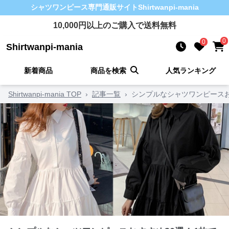
シャツワンピース
専門通販サイト
Shirtwanpi-mania
10,000
円以上のご購入で送料無料
0
0
Shirtwanpi-mania
新着商品
商品を検索
人気ランキング
Shirtwanpi-mania TOP
›
記事一覧
›
シンプルなシャツワンピースお